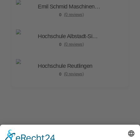
Emil Schmid Maschi­nen­bau GmbH & Co. KG
0
(0 reviews)
Hoch­schu­le Albstadt-Sigmaringen
0
(0 reviews)
Hoch­schu­le Reutlingen
0
(0 reviews)