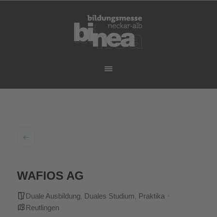
WAFIOS AG
Dua­le Aus­bil­dung
Dua­les Stu­di­um
Prak­ti­ka
,
,
Reut­lin­gen