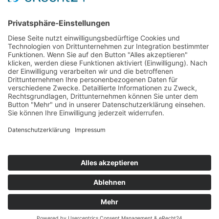
DATEN­SCHUTZ
IMPRES­SUM
KON­TAKT
SOLU­TION­CU­BE
ZUM MES­SE­POR­TAL
Cookie-Einstellungen