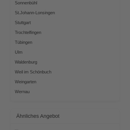
Son­nen­bühl
St.Johann-Lonsingen
Stutt­gart
Troch­tel­fin­gen
Tübin­gen
Ulm
Wal­den­burg
Weil im Schönbuch
Wein­gar­ten
Wer­n­au
Ähn­li­ches Angebot