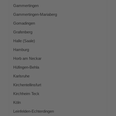
Gam­mer­tin­gen
Gam­mer­tin­gen-Maria­berg
Goma­din­gen
Gra­fen­berg
Hal­le (Saa­le)
Ham­burg
Horb am Neckar
Hüf­in­gen-Beh­la
Karls­ru­he
Kir­chen­tel­lins­furt
Kirch­heim Teck
Köln
Lein­fel­den-Ech­ter­din­gen