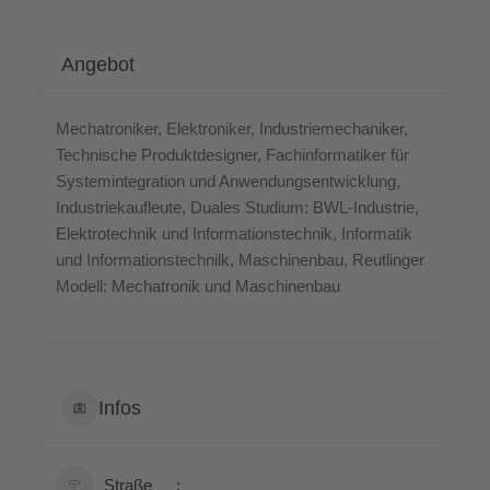
Ange­bot
Mecha­tro­ni­ker, Elek­tro­ni­ker, Indus­trie­me­cha­ni­ker,
Tech­ni­sche Pro­dukt­de­si­gner, Fach­in­for­ma­ti­ker für
Sys­tem­in­te­gra­ti­on und Anwen­dungs­ent­wick­lung,
Indus­trie­kauf­leu­te, Dua­les Stu­di­um: BWL-Indus­trie,
Elek­tro­tech­nik und Infor­ma­ti­ons­tech­nik, Infor­ma­tik
und Infor­ma­ti­ons­tech­nilk, Maschi­nen­bau, Reut­lin­ger
Modell: Mecha­tro­nik und Maschinenbau
Infos
Stra­ße