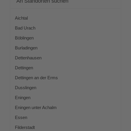
An Stand­or­ten suchen
Aich­tal
Bad Urach
Böb­lin­gen
Bur­la­din­gen
Det­ten­hau­sen
Det­tin­gen
Det­tin­gen an der Erms
Duss­lin­gen
Enin­gen
Enin­gen unter Achalm
Essen
Fil­der­stadt