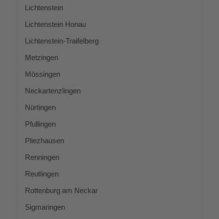
Lich­ten­stein
Lich­ten­stein Honau
Lich­ten­stein-Trai­fel­berg
Met­zin­gen
Mös­sin­gen
Neckar­tenz­lin­gen
Nür­tin­gen
Pful­lin­gen
Pliez­hau­sen
Renn­in­gen
Reut­lin­gen
Rot­ten­burg am Neckar
Sig­ma­rin­gen