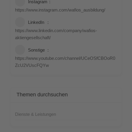
Insta­gram
https://www.instagram.com/wafios_ausbildung/
Lin­ke­dIn
https://www.linkedin.com/company/wafios-
aktiengesellschaft/
Sons­ti­ge
https://www.youtube.com/channel/UCeOSfCBOoR0
ZcU2VUscFQYw
The­men durchsuchen