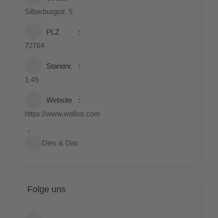
Sil­ber­burg­str. 5
PLZ
72764
Standnr.
1.49
Web­site
https://www.wafios.com
Dies & Das
Fol­ge uns